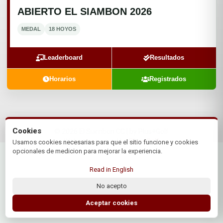
ABIERTO EL SIAMBON 2026
MEDAL
18 HOYOS
Leaderboard
Resultados
Horarios
Registrados
Cookies
© 2026 El Siambon CC | by Plus+Golf
Website powered by
Plus+Golf
Usamos cookies necesarias para que el sitio funcione y cookies
opcionales de medicion para mejorar la experiencia.
Read in English
No acepto
Aceptar cookies